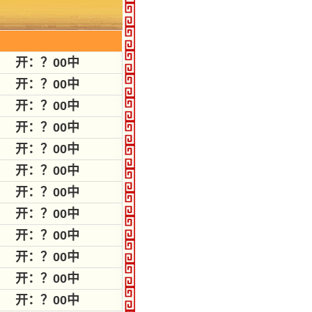
开：？00中
开：？00中
开：？00中
开：？00中
开：？00中
开：？00中
开：？00中
开：？00中
开：？00中
开：？00中
开：？00中
开：？00中