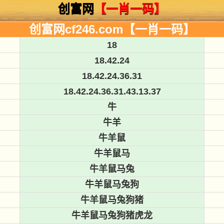
创富网
【一肖一码】
创富网cf246.com【一肖一码】
18
18.42.24
18.42.24.36.31
18.42.24.36.31.43.13.37
牛
牛羊
牛羊鼠
牛羊鼠马
牛羊鼠马兔
牛羊鼠马兔狗
牛羊鼠马兔狗猪
牛羊鼠马兔狗猪虎龙