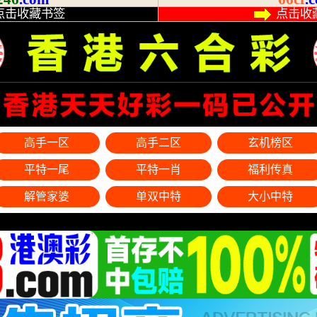
点击收藏书签
点击收
高手一区
高手二区
玄机榜区
平特一尾
平特一肖
福利传真
解管家婆
单双中特
大小中特
最新公