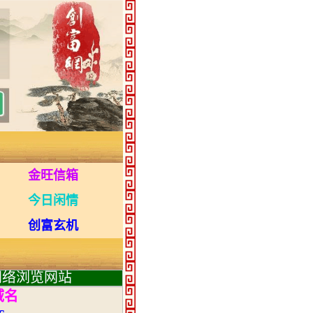
金旺信箱
今日闲情
创富玄机
网络浏览网站
域名
c