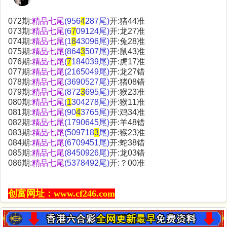
072期:
精品七尾
(956
4
287尾)
开:猪44准
073期:
精品七尾
(6
7
09124尾)
开:龙27准
074期:
精品七尾
(1
8
43096尾)
开:兔28准
075期:
精品七尾
(864
3
507尾)
开:鼠43准
076期:
精品七尾
(
7
184039尾)
开:虎17准
077期:
精品七尾
(2165049尾)
开:龙27错
078期:
精品七尾
(3690527尾)
开:猪08错
079期:
精品七尾
(872
3
695尾)
开:猴23准
080期:
精品七尾
(
1
304278尾)
开:猴11准
081期:
精品七尾
(90
4
3765尾)
开:鸡34准
082期:
精品七尾
(1790645尾)
开:羊48错
083期:
精品七尾
(509718
3
尾)
开:猴23准
084期:
精品七尾
(6709451尾)
开:蛇38错
085期:
精品七尾
(8450926尾)
开:龙03错
086期:
精品七尾
(5378492尾)
开:？00准
创富网址：www.cf246.com