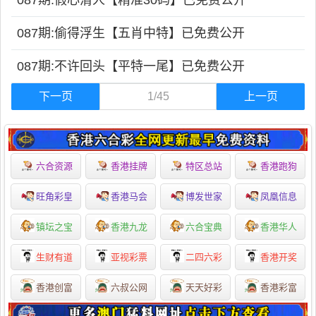
087期:假心清人【精准30码】已免费公开
087期:偷得浮生【五肖中特】已免费公开
087期:不许回头【平特一尾】已免费公开
下一页
1/45
上一页
六合资源
香港挂牌
特区总站
香港跑狗
旺角彩皇
香港马会
博发世家
凤凰信息
镇坛之宝
香港九龙
六合宝典
香港华人
生财有道
亚视彩票
二四六彩
香港开奖
香港创富
六叔公网
天天好彩
香港彩富