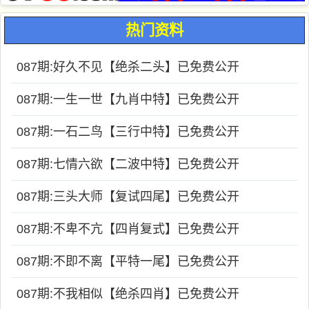
热门资料
087期:好久不见【绝杀二头】已免费公开
087期:一生一世【九肖中特】已免费公开
087期:一石二鸟【三行中特】已免费公开
087期:七情六欲【二波中特】已免费公开
087期:三头大师【复试四尾】已免费公开
087期:不卑不亢【四肖复式】已免费公开
087期:不即不离【平特一尾】已免费公开
087期:不我相似【绝杀四肖】已免费公开