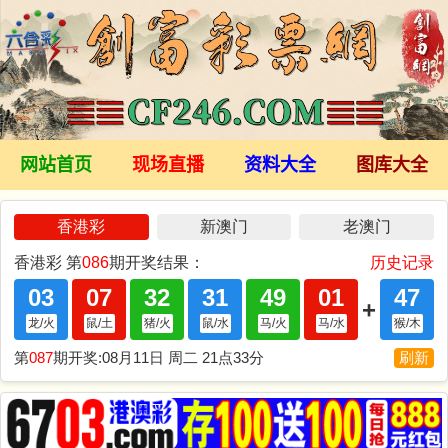
网站首页
现场直播
资料大全
图库大全