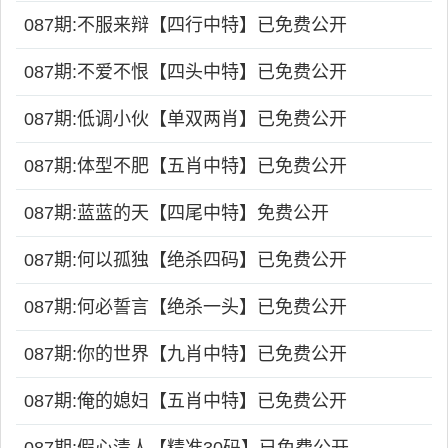
087期:不服来辩【四行中特】已免费公开
087期:不爱不恨【四头中特】已免费公开
087期:低调小伙【单双两肖】已免费公开
087期:体型不肥【五肖中特】已免费公开
087期:蓝蓝的天【四尾中特】免费公开
087期:何以孤独【绝杀四码】已免费公开
087期:何必誓言【绝杀一头】已免费公开
087期:你的世界【九肖中特】已免费公开
087期:俺的媳妇【五肖中特】已免费公开