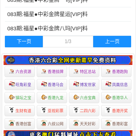
083期:福星●中彩金牌一句[VIP]料
083期:福星●中彩金牌星运[VIP]料
083期:福星●中彩金牌八玛[VIP]料
下一页
1/3
上一页
六合资源
香港挂牌
特区总站
香港跑狗
旺角彩皇
香港马会
博发世家
凤凰信息
镇坛之宝
香港九龙
六合宝典
香港华人
生财有道
亚视彩票
二四六彩
香港开奖
香港创富
六叔公网
天天好彩
香港彩富