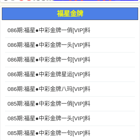
福星金牌
086期:福星●中彩金牌一俏[VIP]料
086期:福星●中彩金牌一头[VIP]料
086期:福星●中彩金牌一句[VIP]料
086期:福星●中彩金牌星运[VIP]料
086期:福星●中彩金牌八玛[VIP]料
085期:福星●中彩金牌一俏[VIP]料
085期:福星●中彩金牌一头[VIP]料
085期:福星●中彩金牌一句[VIP]料