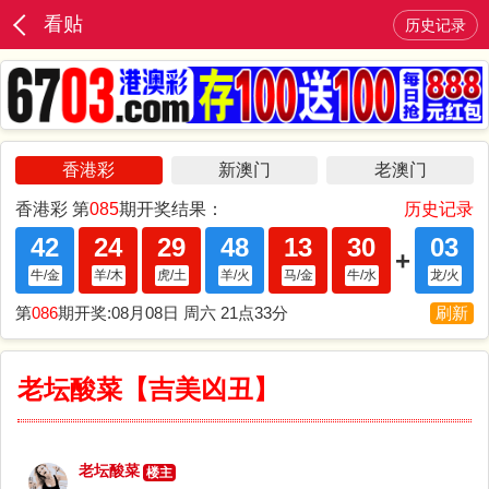
看贴
历史记录
老坛酸菜【吉美凶丑】
老坛酸菜
楼主