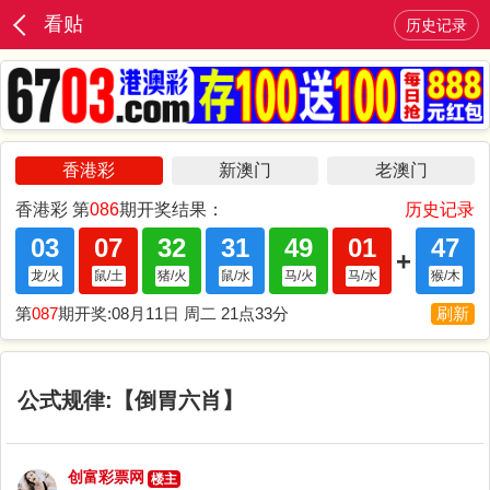
看贴
历史记录
公式规律:【倒胃六肖】
创富彩票网
楼主