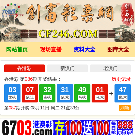
网站首页
现场直播
资料大全
图库大全