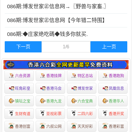
086期:博发世家㊣信息网→〖野兽与家畜.〗
086期:博发世家㊣信息网【今年错二特围】
086期:◆庄家绝吃碼◆钱多你就买.
下一页
1/6
上一页
六合资源
香港挂牌
特区总站
香港跑狗
旺角彩皇
香港马会
博发世家
凤凰信息
镇坛之宝
香港九龙
六合宝典
香港华人
生财有道
亚视彩票
二四六彩
香港开奖
香港创富
六叔公网
天天好彩
香港彩富