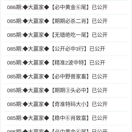
086期:◆大赢家◆【必中黄金⑥尾】已公开
085期:◆大赢家◆【期期必杀二肖】已公开
085期:◆大赢家◆【无错绝吃一尾】已公开
085期:◆大赢家◆【公开必中3行】已公开
085期:◆大赢家◆【精准2波中特】已公开
085期:◆大赢家◆【必中野兽家畜】已公开
085期:◆大赢家◆【期期③头必中】已公开
085期:◆大赢家◆【奇准特码大小】已公开
085期:◆大赢家◆【稳中⑥肖致富】已公开