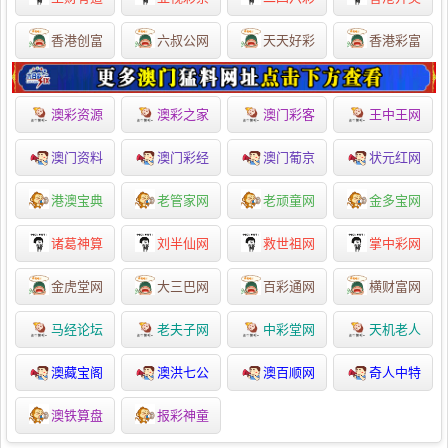
香港创富
六叔公网
天天好彩
香港彩富
澳彩资源
澳彩之家
澳门彩客
王中王网
澳门资料
澳门彩经
澳门葡京
状元红网
港澳宝典
老管家网
老顽童网
金多宝网
诸葛神算
刘半仙网
救世祖网
掌中彩网
金虎堂网
大三巴网
百彩通网
横财富网
马经论坛
老夫子网
中彩堂网
天机老人
澳藏宝阁
澳洪七公
澳百顺网
奇人中特
澳铁算盘
报彩神童