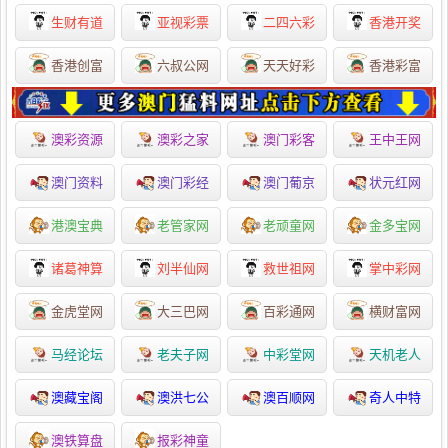
生财有道
亚视彩票
二四六彩
香港开奖
香港创富
六叔公网
天天好彩
香港彩富
澳彩资源
澳彩之家
澳门彩客
王中王网
澳门资料
澳门彩经
澳门葡京
状元红网
港澳宝典
老管家网
老顽童网
金多宝网
诸葛神算
刘半仙网
救世祖网
掌中彩网
金虎堂网
大三巴网
百彩通网
横财富网
马经论坛
老夫子网
中彩堂网
天机老人
澳藏宝阁
澳洪七公
澳百顺网
奇人中特
澳铁算盘
报彩神童