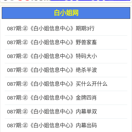
白小姐网
087期:㊣《白小姐信息中心》期期3行
087期:㊣《白小姐信息中心》野兽家畜
087期:㊣《白小姐信息中心》特码大小
087期:㊣《白小姐信息中心》绝杀半波
087期:㊣《白小姐信息中心》买什么开什么
087期:㊣《白小姐信息中心》金牌四肖
087期:㊣《白小姐信息中心》内幕单双
087期:㊣《白小姐信息中心》内幕出码