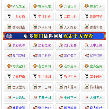
镇坛之宝
香港九龙
六合宝典
香港华人
生财有道
亚视彩票
二四六彩
香港开奖
香港创富
六叔公网
天天好彩
香港彩富
澳彩资源
澳彩之家
澳门彩客
王中王网
澳门资料
澳门彩经
澳门葡京
状元红网
港澳宝典
老管家网
老顽童网
金多宝网
诸葛神算
刘半仙网
救世祖网
掌中彩网
金虎堂网
大三巴网
百彩通网
横财富网
马经论坛
老夫子网
中彩堂网
天机老人
澳藏宝阁
澳洪七公
澳百顺网
奇人中特