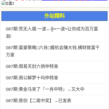
外站精料
087期:荒无人烟 一波←╬≈一波≈让你成为百万富
翁!
087期:富豪策略□六肖□握机会赚大钱,横财致富千
万家
087期:周易天封六俏仲特准
087期:周公解梦十玛仲特准
087期:黄金马来了『一肖中特』→又大中
087期:原创【二尾中奖】→已发表