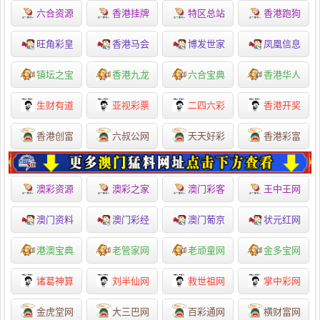
六合资源
香港挂牌
特区总站
香港跑狗
旺角彩皇
香港马会
博发世家
凤凰信息
镇坛之宝
香港九龙
六合宝典
香港华人
生财有道
亚视彩票
二四六彩
香港开奖
香港创富
六叔公网
天天好彩
香港彩富
澳彩资源
澳彩之家
澳门彩客
王中王网
澳门资料
澳门彩经
澳门葡京
状元红网
港澳宝典
老管家网
老顽童网
金多宝网
诸葛神算
刘半仙网
救世祖网
掌中彩网
金虎堂网
大三巴网
百彩通网
横财富网