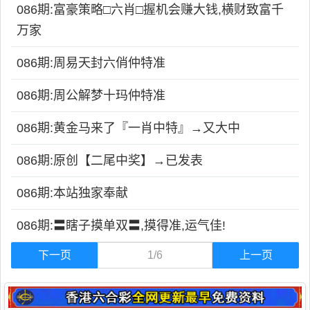
086期:富豪策略□六肖□握机会赚大钱,横财致富千
万家
086期:周易天封六俏仲特准
086期:周公解梦十玛仲特准
086期:黄金马来了『一肖中特』→又大中
086期:原创【二尾中奖】→已发表
086期:本站独家奉献
086期:〓瞎子摸单双〓,摸得准,运气佳!
下一页
1/6
上一页