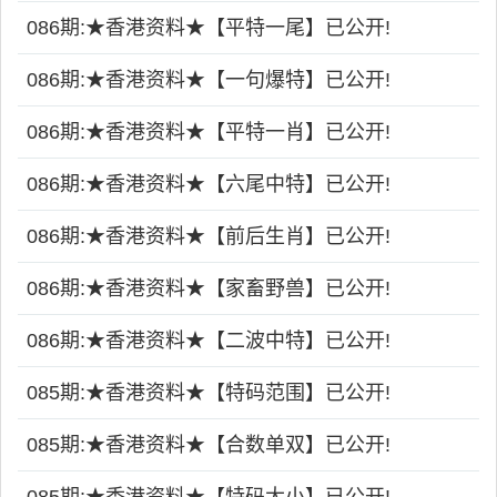
086期:★香港资料★【平特一尾】已公开!
086期:★香港资料★【一句爆特】已公开!
086期:★香港资料★【平特一肖】已公开!
086期:★香港资料★【六尾中特】已公开!
086期:★香港资料★【前后生肖】已公开!
086期:★香港资料★【家畜野兽】已公开!
086期:★香港资料★【二波中特】已公开!
085期:★香港资料★【特码范围】已公开!
085期:★香港资料★【合数单双】已公开!