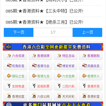
085期:★香港资料★【特码大小】已公开!
085期:★香港资料★【三头中特】已公开!
085期:★香港资料★【绝杀三肖】已公开!
下一页
1/7
上一页
六合资源
香港挂牌
特区总站
香港跑狗
旺角彩皇
香港马会
博发世家
凤凰信息
镇坛之宝
香港九龙
六合宝典
香港华人
生财有道
亚视彩票
二四六彩
香港开奖
香港创富
六叔公网
天天好彩
香港彩富