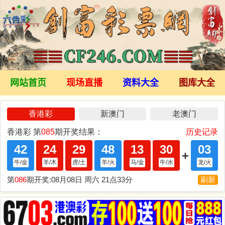
网站首页
现场直播
资料大全
图库大全