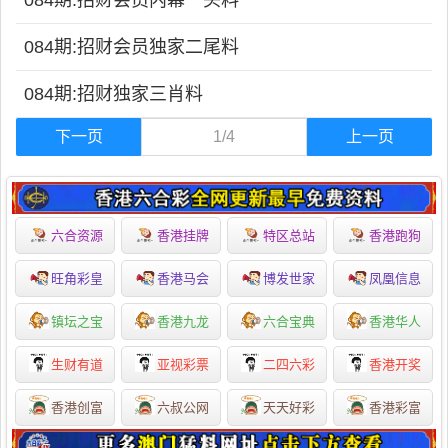
084期:招财会员内幕一头料
084期:招财会员独家二尾料
084期:招财独家三肖料
下一页
1/4
上一页
六合资源
香港挂牌
特区总站
香港跑狗
旺角彩皇
香港马会
博发世家
凤凰信息
镇坛之宝
香港九龙
六合宝典
香港华人
生财有道
亚视彩票
二四六彩
香港开奖
香港创富
六叔公网
天天好彩
香港彩富