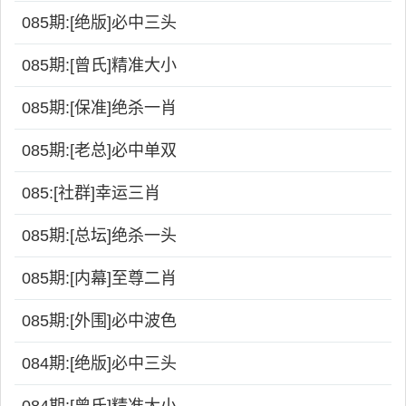
085期:[绝版]必中三头
085期:[曾氏]精准大小
085期:[保准]绝杀一肖
085期:[老总]必中单双
085:[社群]幸运三肖
085期:[总坛]绝杀一头
085期:[内幕]至尊二肖
085期:[外围]必中波色
084期:[绝版]必中三头