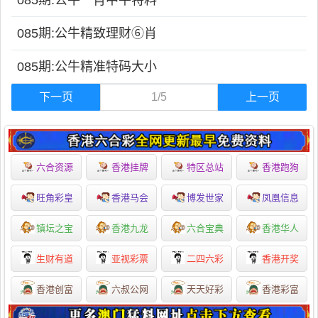
085期:公牛一肖中平特料
085期:公牛精致理财⑥肖
085期:公牛精准特码大小
下一页
1/5
上一页
六合资源
香港挂牌
特区总站
香港跑狗
旺角彩皇
香港马会
博发世家
凤凰信息
镇坛之宝
香港九龙
六合宝典
香港华人
生财有道
亚视彩票
二四六彩
香港开奖
香港创富
六叔公网
天天好彩
香港彩富