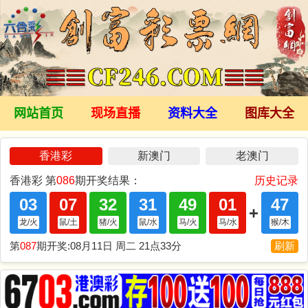
网站首页
现场直播
资料大全
图库大全