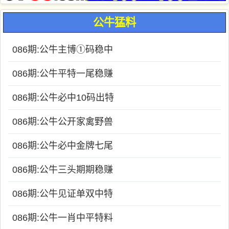
公牛猛料
086期:公牛主博①码稳中
086期:公牛平特一尾稳赚
086期:公牛必中10码出特
086期:公牛公开家禽野兽
086期:公牛必中金牌七尾
086期:公牛三头期期稳赚
086期:公牛见证单双中特
086期:公牛一肖中平特料