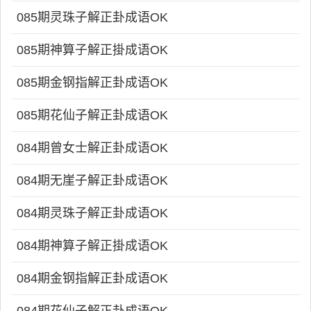
085期灵珠子解正卦成语OK
085期神算子解正掛成语OK
085期金钢指解正卦成语OK
085期花仙子解正卦成语OK
084期曾女士解正卦成语OK
084期无崖子解正卦成语OK
084期灵珠子解正卦成语OK
084期神算子解正掛成语OK
084期金钢指解正卦成语OK