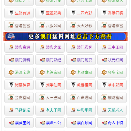
镇坛之宝
香港九龙
六合宝典
香港华人
生财有道
亚视彩票
二四六彩
香港开奖
香港创富
六叔公网
天天好彩
香港彩富
澳彩资源
澳彩之家
澳门彩客
王中王网
澳门资料
澳门彩经
澳门葡京
状元红网
港澳宝典
老管家网
老顽童网
金多宝网
诸葛神算
刘半仙网
救世祖网
掌中彩网
金虎堂网
大三巴网
百彩通网
横财富网
马经论坛
老夫子网
中彩堂网
天机老人
澳藏宝阁
澳洪七公
澳百顺网
奇人中特