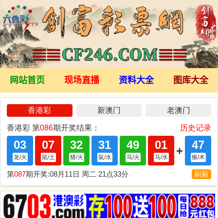
网站首页
现场直播
资料大全
图库大全