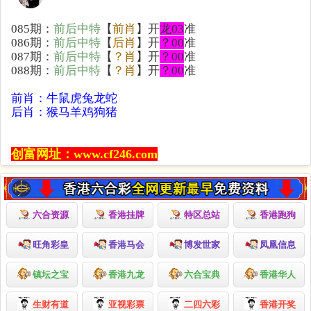
085期：
前后中特
【
前肖
】开
龙03
准
086期：
前后中特
【
后肖
】开
？00
准
087期：
前后中特
【
？肖
】开
？00
准
088期：
前后中特
【
？肖
】开
？00
准
前肖：牛鼠虎兔龙蛇
后肖：猴马羊鸡狗猪
创富网址：www.cf246.com
六合资源
香港挂牌
特区总站
香港跑狗
旺角彩皇
香港马会
博发世家
凤凰信息
镇坛之宝
香港九龙
六合宝典
香港华人
生财有道
亚视彩票
二四六彩
香港开奖