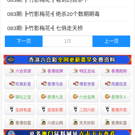
083期:┣竹影梅花┫看到的就参下
083期:┣竹影梅花┫绝杀20个数期期毒
083期:┣竹影梅花┫七俏走天桥
下一页
1/3
上一页
六合资源
香港挂牌
特区总站
香港跑狗
旺角彩皇
香港马会
博发世家
凤凰信息
镇坛之宝
香港九龙
六合宝典
香港华人
生财有道
亚视彩票
二四六彩
香港开奖
香港创富
六叔公网
天天好彩
香港彩富