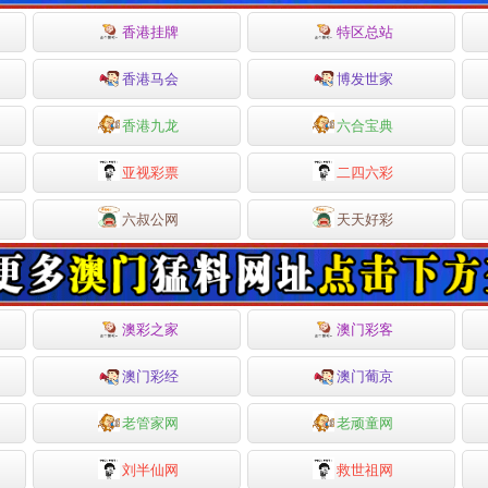
香港挂牌
特区总站
香港马会
博发世家
香港九龙
六合宝典
亚视彩票
二四六彩
六叔公网
天天好彩
澳彩之家
澳门彩客
澳门彩经
澳门葡京
老管家网
老顽童网
刘半仙网
救世祖网