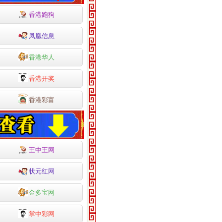
香港跑狗
凤凰信息
香港华人
香港开奖
香港彩富
王中王网
状元红网
金多宝网
掌中彩网