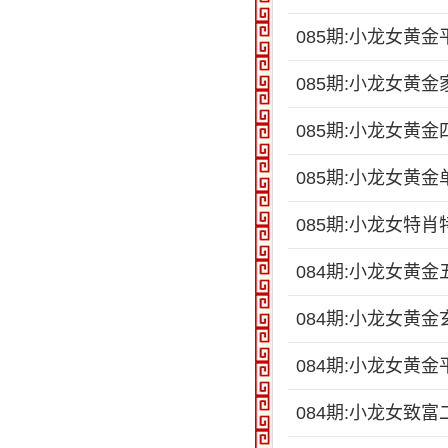
085期:小龙女黄金
085期:小龙女黄金
085期:小龙女黄金
085期:小龙女黄金
085期:小龙女特肖
084期:小龙女黄金
084期:小龙女黄金
084期:小龙女黄金
084期:小龙女致富