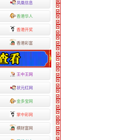
凤凰信息
香港华人
香港开奖
香港彩富
王中王网
状元红网
金多宝网
掌中彩网
横财富网