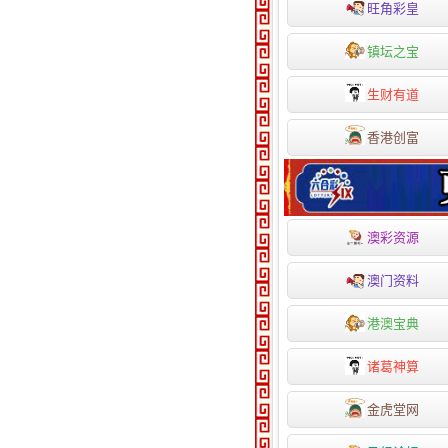
旺角彩皇
镇坛之宝
生财有道
香港创富
澳彩资源
澳门资料
港澳宝典
诸葛神算
金虎堂网