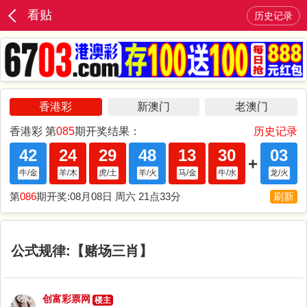
看贴
历史记录
公式规律:【赌场三肖】
创富彩票网
楼主