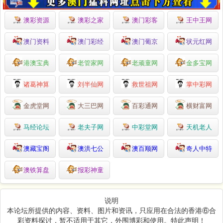
澳彩资源
澳彩之家
澳门彩客
王中王网
澳门资料
澳门彩经
澳门葡京
状元红网
港澳宝典
老管家网
老顽童网
金多宝网
诸葛神算
刘半仙网
救世祖网
掌中彩网
金虎堂网
大三巴网
百彩通网
横财富网
马经论坛
老夫子网
中彩堂网
天机老人
澳藏宝阁
澳洪七公
澳百顺网
奇人中特
澳铁算盘
报彩神童
说明
本论坛所提供的内容、资料、图片和资讯，只应用在合法的香港⑥合
彩资料探讨，暂不适用于其它，外围博彩和使用。特此声明！