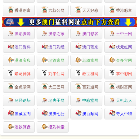
香港创富
六叔公网
天天好彩
香港彩富
澳彩资源
澳彩之家
澳门彩客
王中王网
澳门资料
澳门彩经
澳门葡京
状元红网
港澳宝典
老管家网
老顽童网
金多宝网
诸葛神算
刘半仙网
救世祖网
掌中彩网
金虎堂网
大三巴网
百彩通网
横财富网
马经论坛
老夫子网
中彩堂网
天机老人
澳藏宝阁
澳洪七公
澳百顺网
奇人中特
澳铁算盘
报彩神童