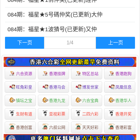
084期：福星★1俏仲奖(已更新)连仲
084期：福星★5号碼仲奖(已更新)大仲
084期：福星★1波猜号(已更新)又仲
下一页
1/4
上一页
六合资源
香港挂牌
特区总站
香港跑狗
旺角彩皇
香港马会
博发世家
凤凰信息
镇坛之宝
香港九龙
六合宝典
香港华人
生财有道
亚视彩票
二四六彩
香港开奖
香港创富
六叔公网
天天好彩
香港彩富