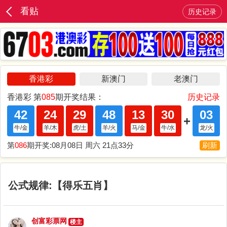
看贴
历史记录
公式规律:【得乐五肖】
创富彩票网
楼主