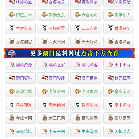
旺角彩皇
香港马会
博发世家
凤凰信息
镇坛之宝
香港九龙
六合宝典
香港华人
生财有道
亚视彩票
二四六彩
香港开奖
香港创富
六叔公网
天天好彩
香港彩富
澳彩资源
澳彩之家
澳门彩客
王中王网
澳门资料
澳门彩经
澳门葡京
状元红网
港澳宝典
老管家网
老顽童网
金多宝网
诸葛神算
刘半仙网
救世祖网
掌中彩网
金虎堂网
大三巴网
百彩通网
横财富网
马经论坛
老夫子网
中彩堂网
天机老人