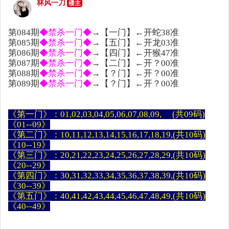
林风一刀
楼主
第084期
◆禁杀一门◆
→【一门】←开蛇38准
第085期
◆禁杀一门◆
→【五门】←开龙03准
第086期
◆禁杀一门◆
→【四门】←开猴47准
第087期
◆禁杀一门◆
→【二门】←开？00准
第088期
◆禁杀一门◆
→【？门】←开？00准
第089期
◆禁杀一门◆
→【？门】←开？00准
《第一门》：01,02,03,04,05,06,07,08,09, (共09码)
《01--09》
《第二门》：10,11,12,13,14,15,16,17,18,19,(共10码)
《10--19》
《第三门》：20,21,22,23,24,25,26,27,28,29,(共10码)
《20--29》
《第四门》：30,31,32,33,34,35,36,37,38,39,(共10码)
《30--39》
《第五门》：40,41,42,43,44,45,46,47,48,49,(共10码)
《40--49》