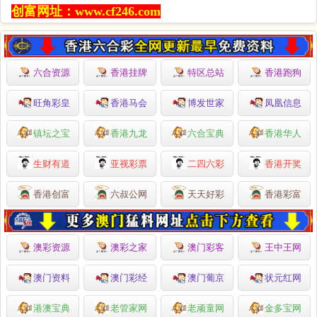
创富网址：www.cf246.com
六合资源
香港挂牌
特区总站
香港跑狗
旺角彩皇
香港马会
博发世家
凤凰信息
镇坛之宝
香港九龙
六合宝典
香港华人
生财有道
亚视彩票
二四六彩
香港开奖
香港创富
六叔公网
天天好彩
香港彩富
澳彩资源
澳彩之家
澳门彩客
王中王网
澳门资料
澳门彩经
澳门葡京
状元红网
港澳宝典
老管家网
老顽童网
金多宝网