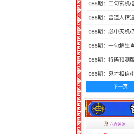
086期：二句玄机
086期：曾道人精
086期：必中天机
086期：一句解生
086期：特码预测
086期：鬼才相信
下一页
六合资源