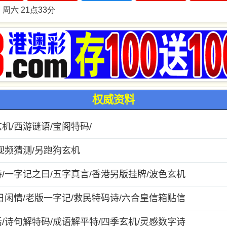
权威资料
机/西游谜语/宝阁特码/
/视频猜测/另跑狗玄机
诗/一字记之曰/五字真言/香港另版挂牌/波色玄机
今日闲情/老版一字记/救民特码诗/六合皇信箱贴信
话/诗句解特码/成语解平特/四季玄机/灵感数字诗