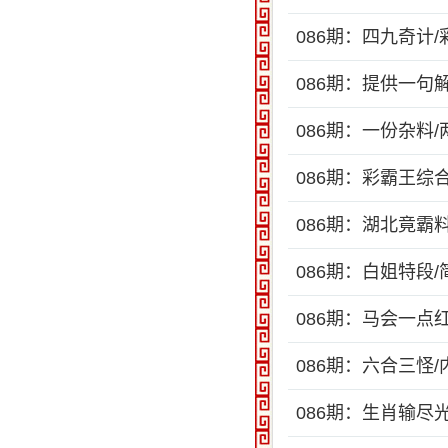
086期：四九奇计
086期：提供一句
086期：一份杂料
086期：彩霸王综
086期：湖北竟霸
086期：白姐特段
086期：马会一点
086期：六合三怪
086期：生肖输尽