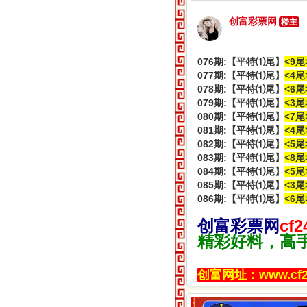
创富彩票网
楼主
076期:【平特⑴尾】
<9尾
077期:【平特⑴尾】
<4尾
078期:【平特⑴尾】
<6尾
079期:【平特⑴尾】
<3尾
080期:【平特⑴尾】
<7尾
081期:【平特⑴尾】
<4尾
082期:【平特⑴尾】
<5尾
083期:【平特⑴尾】
<8尾
084期:【平特⑴尾】
<5尾
085期:【平特⑴尾】
<3尾
086期:【平特⑴尾】
<6尾
创富彩票网
cf2
精彩好料，高
创富网址：www.cf2