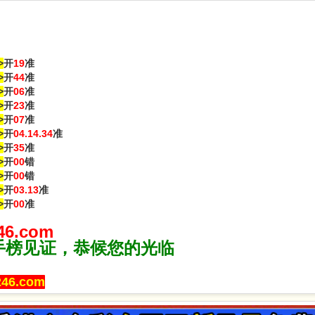
>
开
19
准
>
开
44
准
>
开
06
准
>
开
23
准
>
开
07
准
>
开
04.14.34
准
>
开
35
准
>
开
00
错
>
开
00
错
>
开
03.13
准
>
开
00
准
46.com
手榜见证，恭候您的光临
46.com