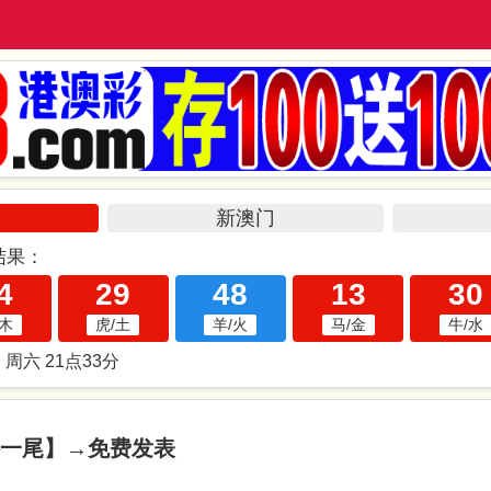
一尾】→免费发表