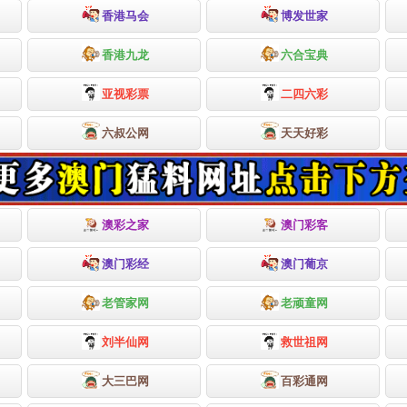
香港马会
博发世家
香港九龙
六合宝典
亚视彩票
二四六彩
六叔公网
天天好彩
澳彩之家
澳门彩客
澳门彩经
澳门葡京
老管家网
老顽童网
刘半仙网
救世祖网
大三巴网
百彩通网