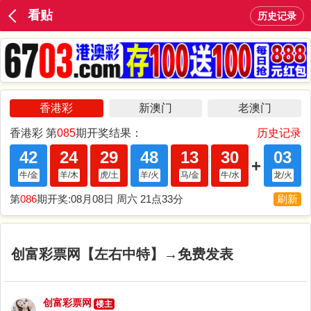
看贴
历史记录
创富彩票网【左右中特】→免费发表
创富彩票网
楼主