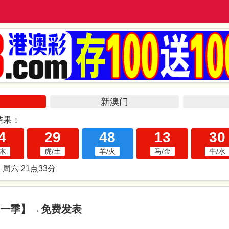
一季】→免费发表